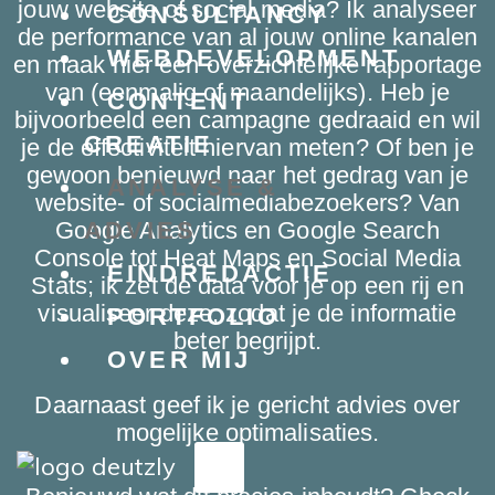
jouw website of social media? Ik analyseer
CONSULTANCY
de performance van al jouw online kanalen
WEBDEVELOPMENT
en maak hier een overzichtelijke rapportage
van (eenmalig of maandelijks). Heb je
CONTENT
bijvoorbeeld een campagne gedraaid en wil
CREATIE
je de effectiviteit hiervan meten?
Of ben je
gewoon benieuwd naar het gedrag van je
ANALYSE &
website- of socialmediabezoekers? Van
Google Analytics en Google Search
ADVIES
Console tot Heat Maps en Social Media
EINDREDACTIE
Stats; ik zet de data voor je op een rij en
visualiseer deze, zodat je de informatie
PORTFOLIO
beter begrijpt.
OVER MIJ
Daarnaast geef ik je gericht advies over
mogelijke optimalisaties.
X